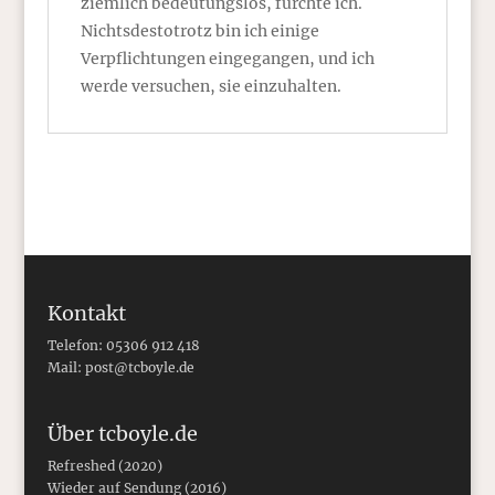
ziemlich bedeutungslos, fürchte ich.
Nichtsdestotrotz bin ich einige
Verpflichtungen eingegangen, und ich
werde versuchen, sie einzuhalten.
Kontakt
Telefon: 05306 912 418
Mail:
post@tcboyle.de
Über tcboyle.de
Refreshed (2020)
Wieder auf Sendung (2016)