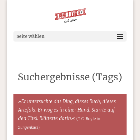
Seite wählen
Suchergebnisse (Tags)
»Er untersuchte das Ding, dieses Buch, dieses
Artefakt. Er wog es in einer Hand. Starrte auf
den Titel. Blätterte darin.«
(T.C. Boyle in
Zungenkuss
)