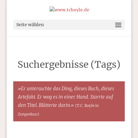
Seite wählen
Suchergebnisse (Tags)
»Er untersuchte das Ding, dieses Buch, dieses
Artefakt. Er wog es in einer Hand. Starrte auf
den Titel. Blätterte darin.«
(T.C. Boyle in
Zungenkuss
)