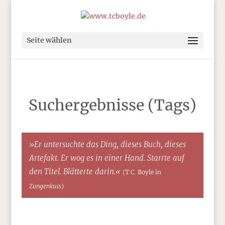
Seite wählen
Suchergebnisse (Tags)
»Er untersuchte das Ding, dieses Buch, dieses
Artefakt. Er wog es in einer Hand. Starrte auf
den Titel. Blätterte darin.«
(T.C. Boyle in
Zungenkuss
)