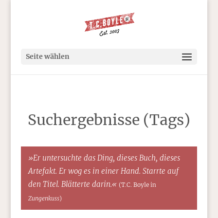
Seite wählen
Suchergebnisse (Tags)
»Er untersuchte das Ding, dieses Buch, dieses
Artefakt. Er wog es in einer Hand. Starrte auf
den Titel. Blätterte darin.«
(T.C. Boyle in
Zungenkuss
)