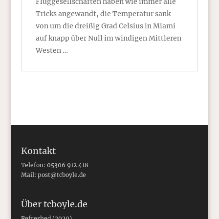
Fluggesellschaften haben wie immer alle
Tricks angewandt, die Temperatur sank
von um die dreißig Grad Celsius in Miami
auf knapp über Null im windigen Mittleren
Westen …
Kontakt
Telefon: 05306 912 418
Mail:
post@tcboyle.de
Über tcboyle.de
Refreshed (2020)