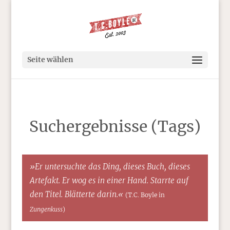
Seite wählen
Suchergebnisse (Tags)
»Er untersuchte das Ding, dieses Buch, dieses
Artefakt. Er wog es in einer Hand. Starrte auf
den Titel. Blätterte darin.«
(T.C. Boyle in
Zungenkuss
)