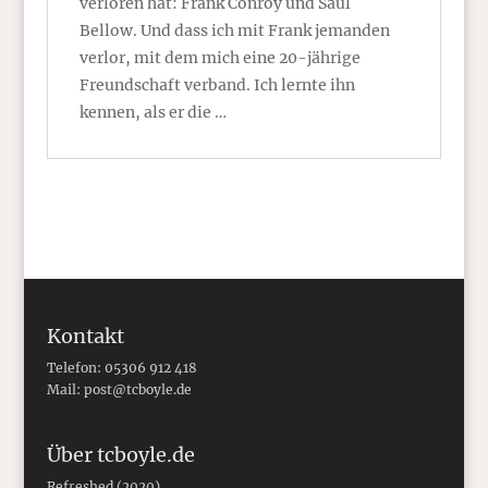
verloren hat: Frank Conroy und Saul
Bellow. Und dass ich mit Frank jemanden
verlor, mit dem mich eine 20-jährige
Freundschaft verband. Ich lernte ihn
kennen, als er die …
Kontakt
Telefon: 05306 912 418
Mail:
post@tcboyle.de
Über tcboyle.de
Refreshed (2020)