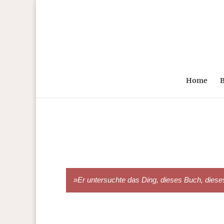
Home
B
»Er untersuchte das Ding, dieses Buch, dieses A