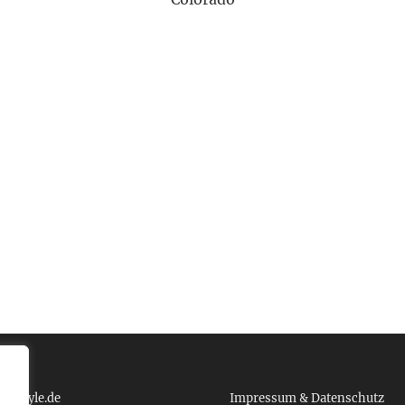
Dead zu zitieren: »Was war das für eine lange, seltsame Reise!«
ank von um die dreißig Grad Celsius in Miami auf knapp über Nul
 tcboyle.de
Impressum & Datenschutz