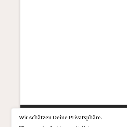
T.C. Boyle
Um meine Mitstreiter von The Gratetful 
alle Tricks angewandt, die Temperatur s
Wir schätzen Deine Privatsphäre.
Kontakt
Über