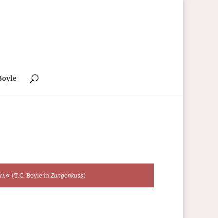
Boyle
in.«
(T.C. Boyle in
)
Zungenkuss