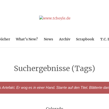
ücher
What’s New?
News
Archiv
Scrapbook
T.C. 
Suchergebnisse (Tags)
rtefakt. Er wog es in einer Hand. Starrte auf den Titel. Blätterte dar
Colorado