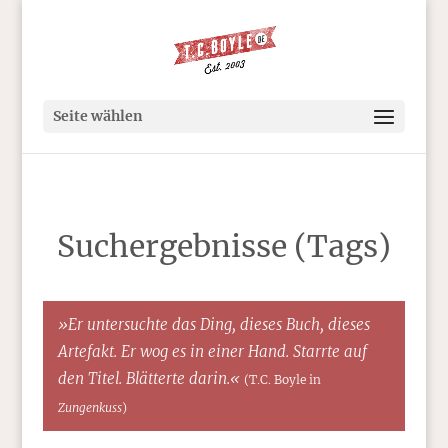
Seite wählen
Suchergebnisse (Tags)
»Er untersuchte das Ding, dieses Buch, dieses
Artefakt. Er wog es in einer Hand. Starrte auf
den Titel. Blätterte darin.«
(T.C. Boyle in
Zungenkuss
)