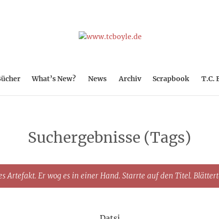
ücher
What’s New?
News
Archiv
Scrapbook
T.C. 
Suchergebnisse (Tags)
s Artefakt. Er wog es in einer Hand. Starrte auf den Titel. Blätter
Datsi