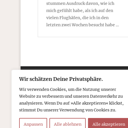
stummen Ausdruck davon, wie ich
mich gefühlt habe, als ich auf den
vielen Flughäfen, die ich in den
letzten zwei Wochen besucht habe …
Wir schätzen Deine Privatsphäre.
Kontakt
Über
Wir verwenden Cookies, um die Nutzung unserer
Telefon: 05306 912 418
Refr
Website zu verbessern und unseren Datenverkehr zu
Mail:
post@tcboyle.de
Wied
analysieren. Wenn Du auf »Alle akzeptieren« klickst,
Eröf
stimmst Du unserer Verwendung von Cookies zu.
Out o
Anpassen
Alle ablehnen
Alle akzeptieren