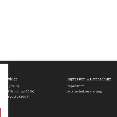
 tcboyle.de
Impressum & Datenschutz
eshed (2020)
Impressum
er auf Sendung (2016)
Datenschutzerklärung
fnungsparty (2003)
f .de