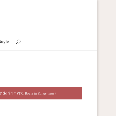
Boyle
te darin.«
(T.C. Boyle in
Zungenkuss
)