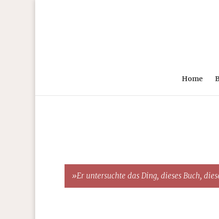
Home
B
»Er untersuchte das Ding, dieses Buch, diese