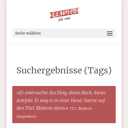
Seite wählen
Suchergebnisse (Tags)
»Er untersuchte das Ding, dieses Buch, dieses
Artefakt. Er wog es in einer Hand. Starrte auf
den Titel. Blätterte darin.«
(T.C. Boyle in
Zungenkuss
)