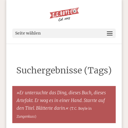
Seite wählen
Suchergebnisse (Tags)
»Er untersuchte das Ding, dieses Buch, dieses
Artefakt. Er wog es in einer Hand. Starrte auf
den Titel. Blätterte darin.«
(T.C. Boyle in
Zungenkuss
)