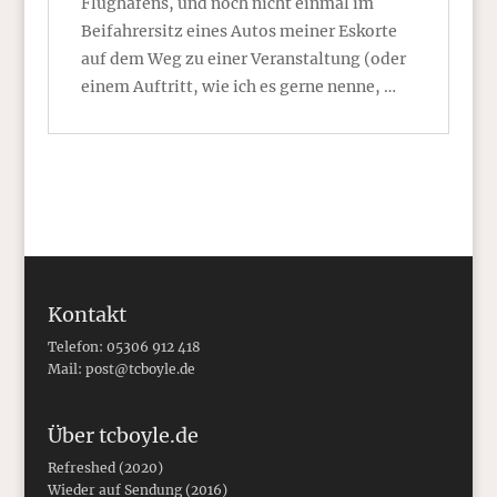
Flughafens, und noch nicht einmal im
Beifahrersitz eines Autos meiner Eskorte
auf dem Weg zu einer Veranstaltung (oder
einem Auftritt, wie ich es gerne nenne, …
Kontakt
Telefon: 05306 912 418
Mail:
post@tcboyle.de
Über tcboyle.de
Refreshed (2020)
Wieder auf Sendung (2016)