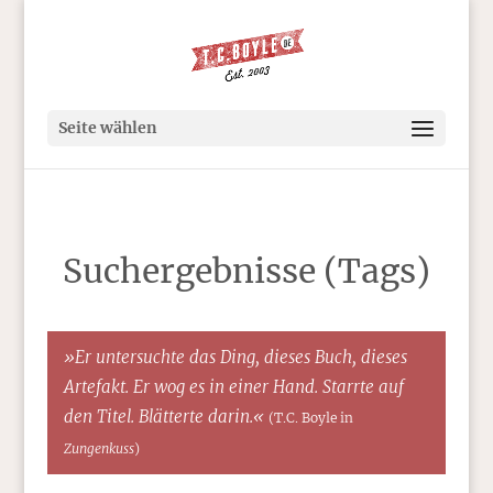
Seite wählen
Suchergebnisse (Tags)
»Er untersuchte das Ding, dieses Buch, dieses
Artefakt. Er wog es in einer Hand. Starrte auf
den Titel. Blätterte darin.«
(T.C. Boyle in
Zungenkuss
)