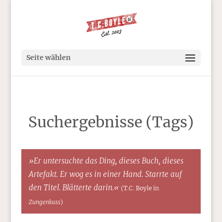
Seite wählen
Suchergebnisse (Tags)
»Er untersuchte das Ding, dieses Buch, dieses
Artefakt. Er wog es in einer Hand. Starrte auf
den Titel. Blätterte darin.«
(T.C. Boyle in
Zungenkuss
)