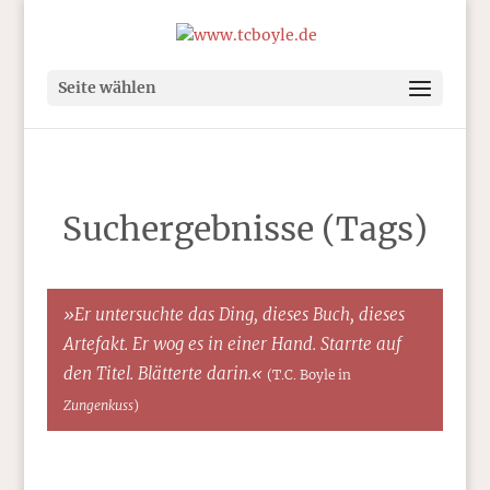
Seite wählen
Suchergebnisse (Tags)
»Er untersuchte das Ding, dieses Buch, dieses
Artefakt. Er wog es in einer Hand. Starrte auf
den Titel. Blätterte darin.«
(T.C. Boyle in
Zungenkuss
)