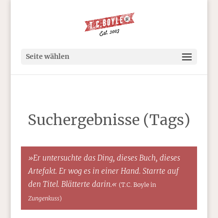
Seite wählen
Suchergebnisse (Tags)
»Er untersuchte das Ding, dieses Buch, dieses
Artefakt. Er wog es in einer Hand. Starrte auf
den Titel. Blätterte darin.«
(T.C. Boyle in
Zungenkuss
)