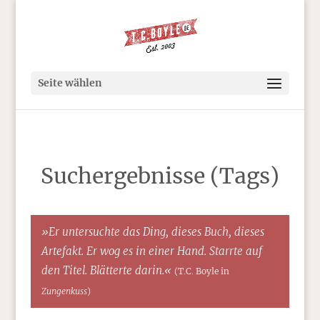
Seite wählen
Suchergebnisse (Tags)
»Er untersuchte das Ding, dieses Buch, dieses
Artefakt. Er wog es in einer Hand. Starrte auf
den Titel. Blätterte darin.«
(T.C. Boyle in
Zungenkuss
)