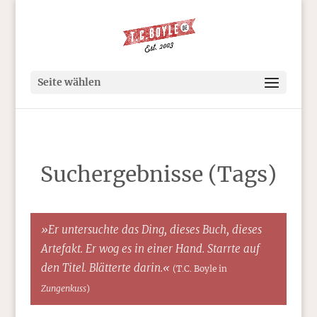
Seite wählen
Suchergebnisse (Tags)
»Er untersuchte das Ding, dieses Buch, dieses
Artefakt. Er wog es in einer Hand. Starrte auf
den Titel. Blätterte darin.«
(T.C. Boyle in
Zungenkuss
)