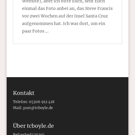
Website), aber ich bitte Euch, seht Euch
einmal das Foto anbei an, das Steve Francis
vor zwei Wochen auf der Insel Santa Cruz
aufgenommen hat. Ich war dort, um ein
paar Fotos …
Kontakt
Telefon: 05306 912 418
Mail:
post@tcboyle.de
Über tcboyle.de
Refreshed (2020)