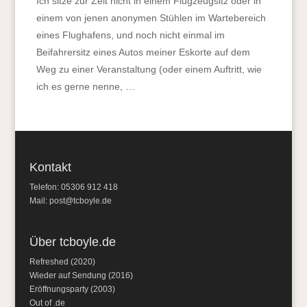
Ich sitze zur Zeit nicht in einem Flugzeugsitz oder in
einem von jenen anonymen Stühlen im Wartebereich
eines Flughafens, und noch nicht einmal im
Beifahrersitz eines Autos meiner Eskorte auf dem
Weg zu einer Veranstaltung (oder einem Auftritt, wie
ich es gerne nenne, …
Kontakt
Telefon: 05306 912 418
Mail:
post@tcboyle.de
Über tcboyle.de
Refreshed (2020)
Wieder auf Sendung (2016)
Eröffnungsparty (2003)
Out of .de