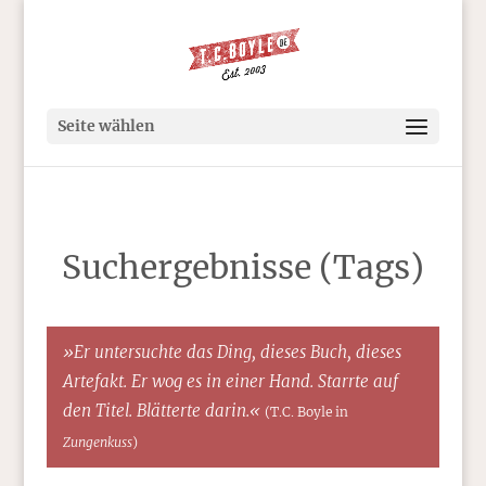
Seite wählen
Suchergebnisse (Tags)
»Er untersuchte das Ding, dieses Buch, dieses
Artefakt. Er wog es in einer Hand. Starrte auf
den Titel. Blätterte darin.«
(T.C. Boyle in
Zungenkuss
)