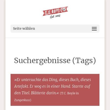
Seite wählen
Suchergebnisse (Tags)
»Er untersuchte das Ding, dieses Buch, dieses
Artefakt. Er wog es in einer Hand. Starrte auf
den Titel. Blätterte darin.«
(T.C. Boyle in
Zungenkuss
)