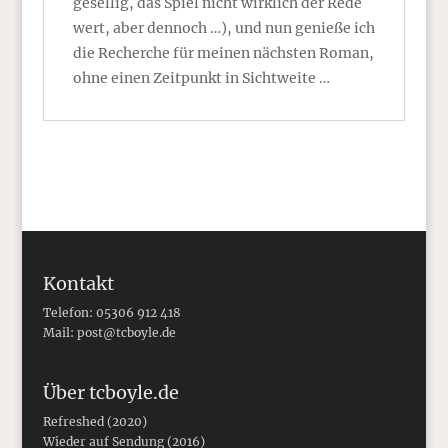
gesellig, das Spiel nicht wirklich der Rede
wert, aber dennoch …), und nun genieße ich
die Recherche für meinen nächsten Roman,
ohne einen Zeitpunkt in Sichtweite …
Kontakt
Telefon: 05306 912 418
Mail:
post@tcboyle.de
Über tcboyle.de
Refreshed (2020)
Wieder auf Sendung (2016)