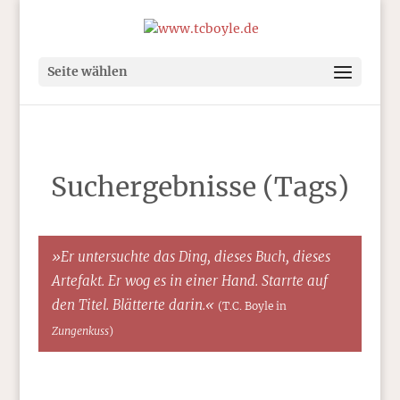
Seite wählen
Suchergebnisse (Tags)
»Er untersuchte das Ding, dieses Buch, dieses
Artefakt. Er wog es in einer Hand. Starrte auf
den Titel. Blätterte darin.«
(T.C. Boyle in
Zungenkuss
)