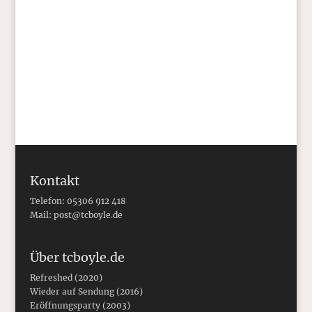
fing an der State University in Potsdam,
New York, unserer Alma Mater, an …
Kontakt
Telefon: 05306 912 418
Mail:
post@tcboyle.de
Über tcboyle.de
Refreshed (2020)
Wieder auf Sendung (2016)
Eröffnungsparty (2003)