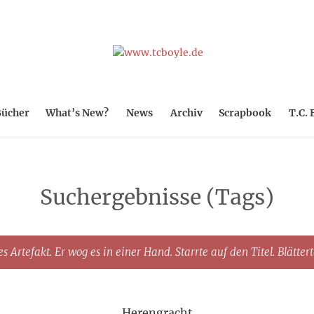
ücher
What’s New?
News
Archiv
Scrapbook
T.C. 
Suchergebnisse (Tags)
s Artefakt. Er wog es in einer Hand. Starrte auf den Titel. Blätter
Herengracht