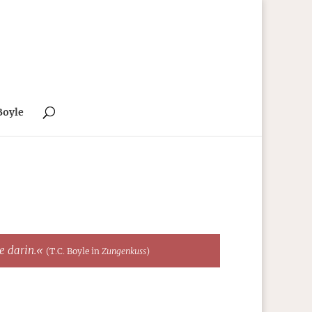
Boyle
te darin.«
(T.C. Boyle in
Zungenkuss
)