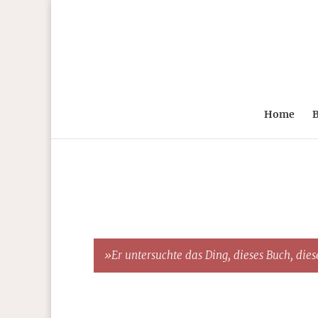
Home
B
»Er untersuchte das Ding, dieses Buch, diese