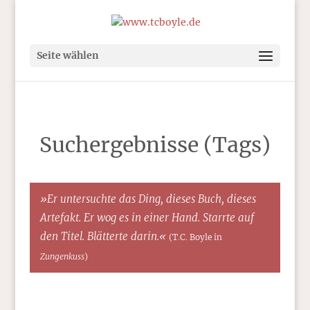
Seite wählen
Suchergebnisse (Tags)
»Er untersuchte das Ding, dieses Buch, dieses
Artefakt. Er wog es in einer Hand. Starrte auf
den Titel. Blätterte darin.«
(T.C. Boyle in
Zungenkuss
)