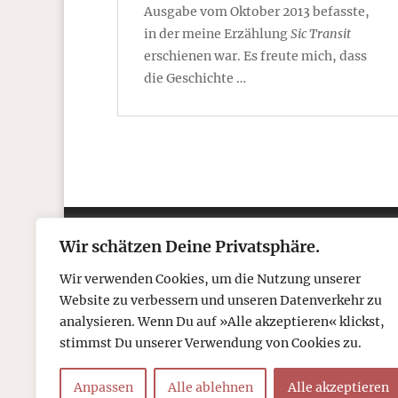
Ausgabe vom Oktober 2013 befasste,
in der meine Erzählung
Sic Transit
erschienen war. Es freute mich, dass
die Geschichte …
Wir schätzen Deine Privatsphäre.
Kontakt
Über
Wir verwenden Cookies, um die Nutzung unserer
Telefon: 05306 912 418
Refr
Website zu verbessern und unseren Datenverkehr zu
Mail:
post@tcboyle.de
Wied
analysieren. Wenn Du auf »Alle akzeptieren« klickst,
Eröf
stimmst Du unserer Verwendung von Cookies zu.
Out o
Anpassen
Alle ablehnen
Alle akzeptieren