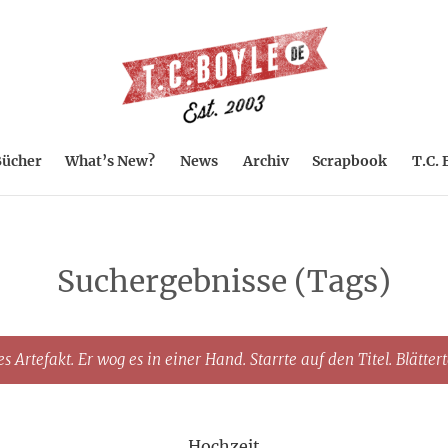
ücher
What’s New?
News
Archiv
Scrapbook
T.C. 
Suchergebnisse (Tags)
s Artefakt. Er wog es in einer Hand. Starrte auf den Titel. Blätter
Hochzeit