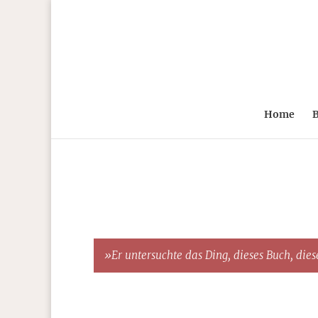
Home
B
»Er untersuchte das Ding, dieses Buch, diese