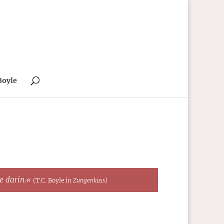
Boyle
te darin.«
(T.C. Boyle in
Zungenkuss
)