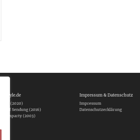
 tcboyle.de
Impressum & Datenschutz
eshed (2020)
Impressum
er auf Sendung (2016)
Datenschutzerklärung
fnungsparty (2003)
f .de