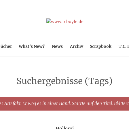
ücher
What’s New?
News
Archiv
Scrapbook
T.C. 
Suchergebnisse (Tags)
s Artefakt. Er wog es in einer Hand. Starrte auf den Titel. Blätter
Hollerei