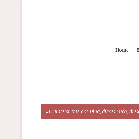
Home
B
»Er untersuchte das Ding, dieses Buch, diese