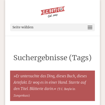
Seite wählen
Suchergebnisse (Tags)
»Er untersuchte das Ding, dieses Buch, dieses
Artefakt. Er wog es in einer Hand. Starrte auf
den Titel. Blätterte darin.«
(T.C. Boyle in
Zungenkuss
)