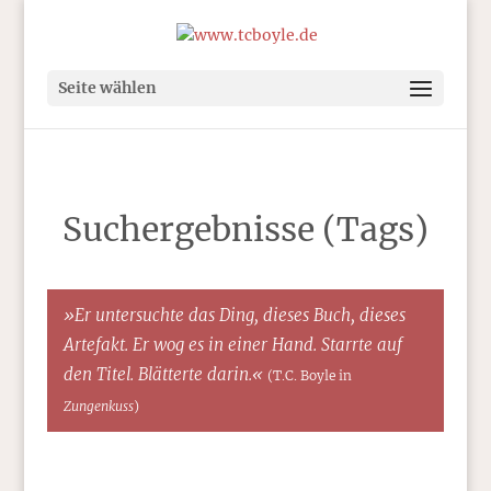
Seite wählen
Suchergebnisse (Tags)
»Er untersuchte das Ding, dieses Buch, dieses
Artefakt. Er wog es in einer Hand. Starrte auf
den Titel. Blätterte darin.«
(T.C. Boyle in
Zungenkuss
)