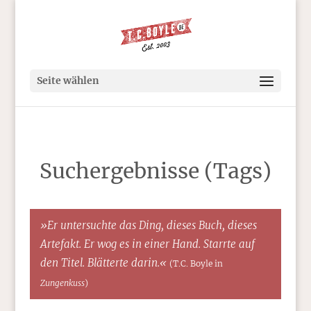
Seite wählen
Suchergebnisse (Tags)
»Er untersuchte das Ding, dieses Buch, dieses
Artefakt. Er wog es in einer Hand. Starrte auf
den Titel. Blätterte darin.«
(T.C. Boyle in
Zungenkuss
)