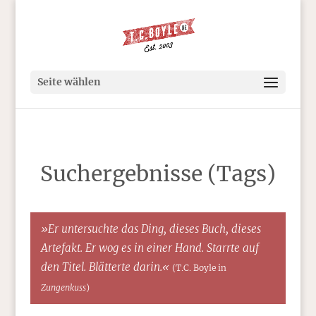
Seite wählen
Suchergebnisse (Tags)
»Er untersuchte das Ding, dieses Buch, dieses
Artefakt. Er wog es in einer Hand. Starrte auf
den Titel. Blätterte darin.«
(T.C. Boyle in
Zungenkuss
)