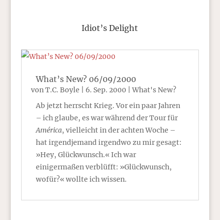
Idiot’s Delight
What’s New? 06/09/2000
von
T.C. Boyle
|
6. Sep. 2000
|
What's New?
Ab jetzt herrscht Krieg. Vor ein paar Jahren
– ich glaube, es war während der Tour für
América
, vielleicht in der achten Woche –
hat irgendjemand irgendwo zu mir gesagt:
»Hey, Glückwunsch.« Ich war
einigermaßen verblüfft: »Glückwunsch,
wofür?« wollte ich wissen.