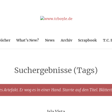
ücher
What’s New?
News
Archiv
Scrapbook
T.C. 
Suchergebnisse (Tags)
s Artefakt. Er wog es in einer Hand. Starrte auf den Titel. Blätter
Isla Vista