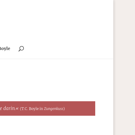
Boyle
te darin.«
(T.C. Boyle in
Zungenkuss
)