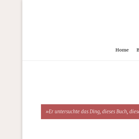
Home
B
»Er untersuchte das Ding, dieses Buch, diese