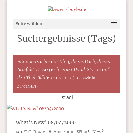
Seite wählen
Suchergebnisse (Tags)
»Er untersuchte das Ding, dieses Buch, dieses
Artefakt. Er wog es in einer Hand. Starrte auf
den Titel. Blätterte darin.«
(T.C. Boyle in
Zungenkuss
)
Israel
What’s New? 08/04/2000
von
T.C. Boyle
|
8. Apr. 2000
|
What's New?