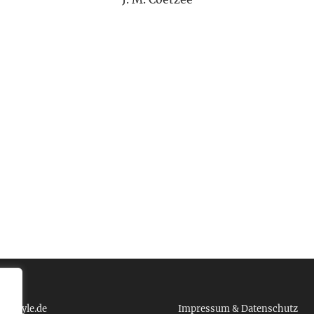
: »Wir durchleben unsere Zeit auf Erden in einer An
fund-Burrito
 das Leben ist ein Weg, dem wir alle, ausnahmslos, bis zum En
 tcboyle.de
Impressum & Datenschutz