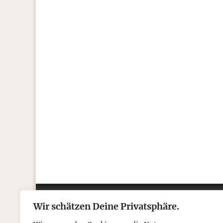
T.C. Boyle
Ein Zitat aus meiner Erzählung
Der Fünf-P
Minuten, Stunden, Tagen und Jahren, und
Wir schätzen Deine Privatsphäre.
Kontakt
Über