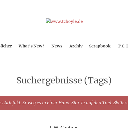
ücher
What’s New?
News
Archiv
Scrapbook
T.C. 
Suchergebnisse (Tags)
s Artefakt. Er wog es in einer Hand. Starrte auf den Titel. Blätter
J. M. Coetzee