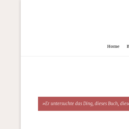
Home
B
»Er untersuchte das Ding, dieses Buch, diese