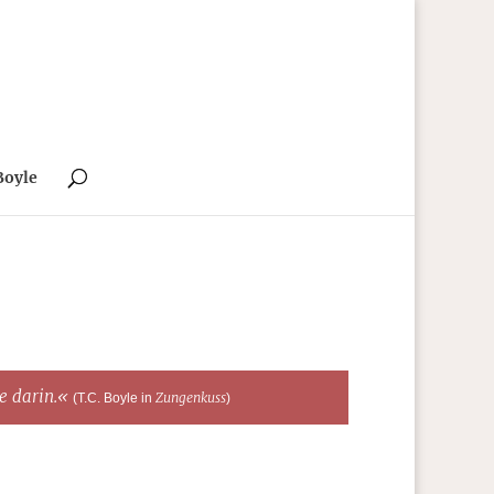
Boyle
te darin.«
Zungenkuss
(T.C. Boyle in
)