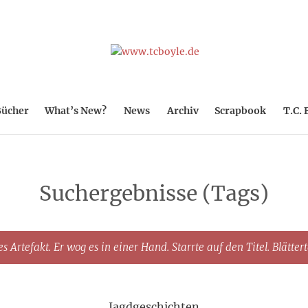
ücher
What’s New?
News
Archiv
Scrapbook
T.C. 
Suchergebnisse (Tags)
s Artefakt. Er wog es in einer Hand. Starrte auf den Titel. Blätter
Jagdgeschichten