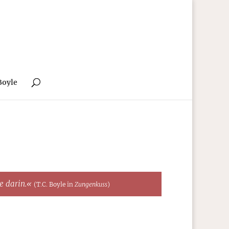
Boyle
te darin.«
(T.C. Boyle in
Zungenkuss
)