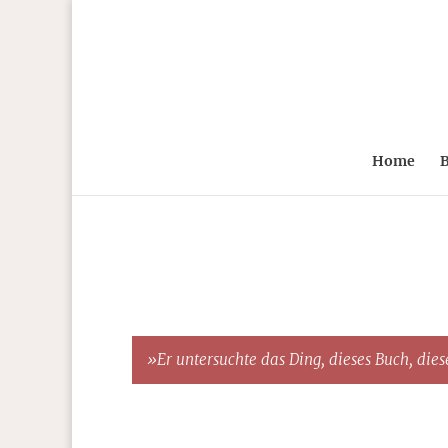
Home
B
»Er untersuchte das Ding, dieses Buch, diese