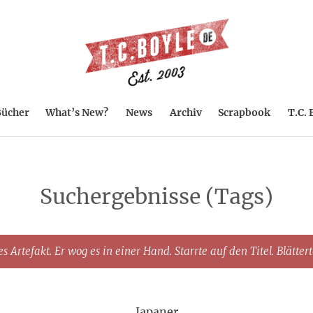
ücher
What’s New?
News
Archiv
Scrapbook
T.C. 
Suchergebnisse (Tags)
s Artefakt. Er wog es in einer Hand. Starrte auf den Titel. Blätter
Japaner