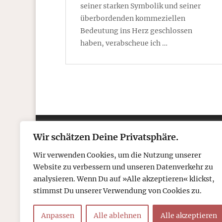
seiner starken Symbolik und seiner
überbordenden kommeziellen
Bedeutung ins Herz geschlossen
haben, verabscheue ich …
Wir schätzen Deine Privatsphäre.
Kontakt
Über
Wir verwenden Cookies, um die Nutzung unserer
Telefon: 05306 912 418
Refr
Website zu verbessern und unseren Datenverkehr zu
Mail:
post@tcboyle.de
Wied
analysieren. Wenn Du auf »Alle akzeptieren« klickst,
Eröf
stimmst Du unserer Verwendung von Cookies zu.
Out o
Anpassen
Alle ablehnen
Alle akzeptieren