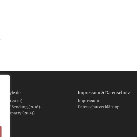
 tcboyle.de
Impressum & Datenschutz
eshed (2020)
Impressum
er auf Sendung (2016)
Datenschutzerklärung
fnungsparty (2003)
f .de