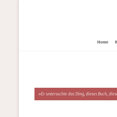
Home
B
»Er untersuchte das Ding, dieses Buch, diese