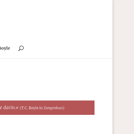
Boyle
te darin.«
(T.C. Boyle in
Zungenkuss
)