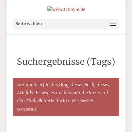
Seite wählen
Suchergebnisse (Tags)
»Er untersuchte das Ding, dieses Buch, dieses
Artefakt. Er wog es in einer Hand. Starrte auf
den Titel. Blätterte darin.«
(T.C. Boyle in
Zungenkuss
)