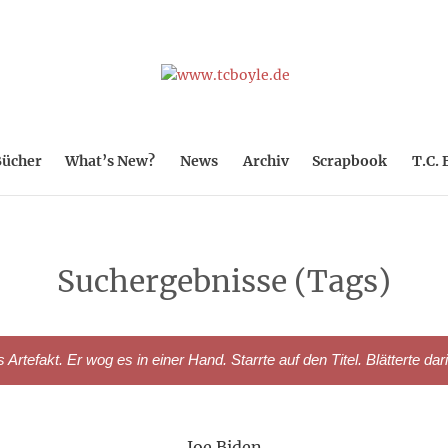
ücher
What’s New?
News
Archiv
Scrapbook
T.C. 
Suchergebnisse (Tags)
rtefakt. Er wog es in einer Hand. Starrte auf den Titel. Blätterte dar
Joe Biden