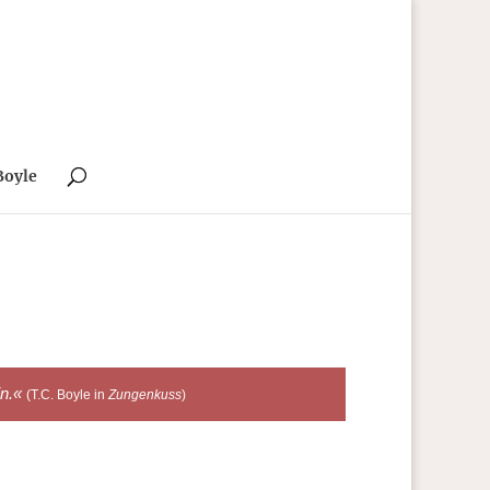
Boyle
in.«
(T.C. Boyle in
Zungenkuss
)