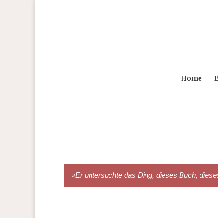
Home
B
»Er untersuchte das Ding, dieses Buch, dieses A