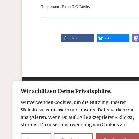
Tepelmann. Foto: T.C. Boyle.
teilen
teilen
Wir schätzen Deine Privatsphäre.
Kontakt
Über
Wir verwenden Cookies, um die Nutzung unserer
Telefon: 05306 912 418
Refr
Website zu verbessern und unseren Datenverkehr zu
Mail:
post@tcboyle.de
Wied
analysieren. Wenn Du auf »Alle akzeptieren« klickst,
Eröf
stimmst Du unserer Verwendung von Cookies zu.
Out o