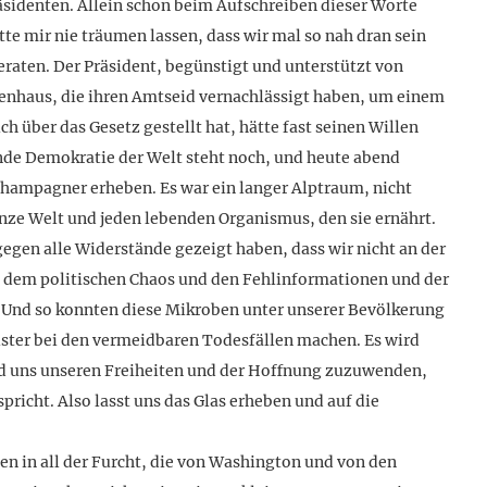
sidenten. Allein schon beim Aufschreiben dieser Worte
ätte mir nie träumen lassen, dass wir mal so nah dran sein
eraten. Der Präsident, begünstigt und unterstützt von
enhaus, die ihren Amtseid vernachlässigt haben, um einem
h über das Gesetz gestellt hat, hätte fast seinen Willen
ende Demokratie der Welt steht noch, und heute abend
Champagner erheben. Es war ein langer Alptraum, nicht
ganze Welt und jeden lebenden Organismus, den sie ernährt.
gegen alle Widerstände gezeigt haben, dass wir nicht an der
n dem politischen Chaos und den Fehlinformationen und der
 Und so konnten diese Mikroben unter unserer Bevölkerung
ter bei den vermeidbaren Todesfällen machen. Es wird
nd uns unseren Freiheiten und der Hoffnung zuzuwenden,
richt. Also lasst uns das Glas erheben und auf die
 in all der Furcht, die von Washington und von den