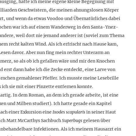
usging, hatte ich meine eigene kleine Begegnung mit
lliarden Geschwistern, die meinen ahnungslosen Körper
iert, und wenn da etwas Voodoo und Übernatürliches dabei
b Wochen war ich auf einem Wanderweg in den Santa-Ynez-
andere, weil dort nie jemand anderer ist (soviel zum Thema
nem recht kalten Wind. Als ich erfrischt nach Hause kam,
Lesen davor. Aber nun fing mein rechter Unterarm an
erz, so als ob ich gefallen wäre und mir den Knochen
nd erst dann habe ich die Zecke entdeckt, eine Larve von
 Körnchen gemahlener Pfeffer. Ich musste meine Lesebrille
 ich sie mit einer Pinzette entfernen konnte.
artig. In dem Roman, an dem ich gerade arbeite, ist eine
en und Milben studiert). Ich hatte gerade ein Kapitel
nach einer Exkursion eine
Ixodes scapularis
in seiner Haut
zlich Matt McCarthys Sachbuch
Superbugs
gelesen über
unbehandelbare Infektionen. Als ich meinem Hausarzt ein