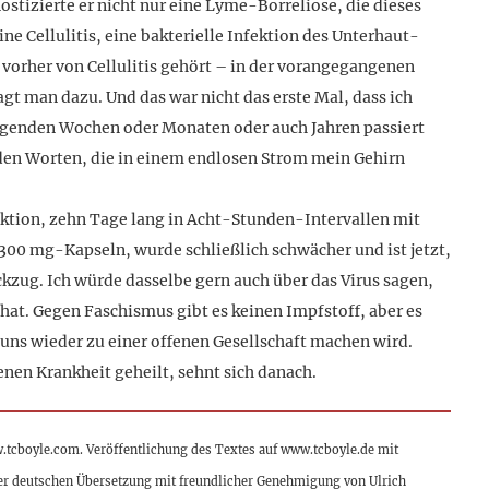
stizierte er nicht nur eine Lyme-Borreliose, die dieses
ne Cellulitis, eine bakterielle Infektion des Unterhaut-
 vorher von Cellulitis gehört – in der vorangegangenen
gt man dazu. Und das war nicht das erste Mal, dass ich
olgenden Wochen oder Monaten oder auch Jahren passiert
t den Worten, die in einem endlosen Strom mein Gehirn
ektion, zehn Tage lang in Acht-Stunden-Intervallen mit
300 mg-Kapseln, wurde schließlich schwächer und ist jetzt,
ckzug. Ich würde dasselbe gern auch über das Virus sagen,
 hat. Gegen Faschismus gibt es keinen Impfstoff, aber es
 uns wieder zu einer offenen Gesellschaft machen wird.
nen Krankheit geheilt, sehnt sich danach.
w.tcboyle.com. Veröffentlichung des Textes auf www.tcboyle.de mit
er deutschen Übersetzung mit freundlicher Genehmigung von Ulrich