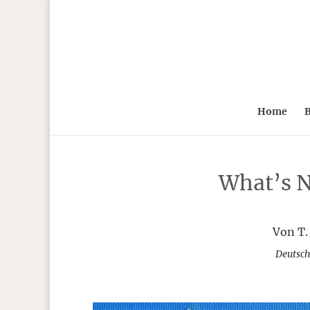
Home
B
What’s N
Von T.
Deutsch