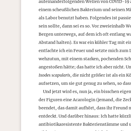
aufeinanderfolgenden Wellen von COVID-19 a
einem scheußlichen Bakterium und seinen Mi
als Labor benutzt haben. Folgendes ist pass
sein sollte, dann sei es so. Vor zweieinhal
Bergen unterwegs, auf dem ich oft entlang w
Abstand halten). Es war ein kühler Tag mit ei
entfachte ich ein Feuer und setzte mich zum 
wehzutun, mit einem starken, pochenden Schm
angestoßen hätte; das hatte ich aber nicht. U
Ixodes scapularis
, die nicht größer ist als ein
aufsetzen, um sie gut genug zu sehen, so dass
Und jetzt wird es, nun ja, ein bisschen eigen
der Figuren eine Acarologin (jemand, die Zeck
beendet, das damit aufhört, dass ihr Freund 
entdeckt. Und darüber hinaus: Ich hatte kür
antibiotikaresistente Bakterienstämme und 