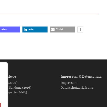
teilen
teilen
E-Mail
 tcboyle.de
Impressum & Datenschutz
eshed (2020)
Impressum
er auf Sendung (2016)
Datenschutzerklärung
fnungsparty (2003)
f .de