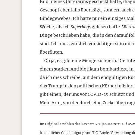
Bild meines Unterarms geschickt hatte, diagno
Geschöpf ebenfalls überträgt, sondern auch ei
Bindegewebes. Ich hatte nur ein einziges Mal
Woche, als ich
Superbugs
gelesen hatte. Was sa
Dinge beschrieben habe, die in den darauf f
sind. Ich muss wirklich vorsichtiger sein mi
überfluten.
Oh ja, es gibt eine Menge zu feiern. Die Inf
einem starken Antibiotikum bombardiert, in 
da ich dies schreibe, auf dem endgültigen Rü
das Trump in den politischen Körper injiziert
gibt einen, der uns vor COVID-19 schützt und
Mein Arm, von der durch eine Zecke übertrage
Im Original erschien der Text am 20. Januar 2021 auf ww
freundlicher Genehmigung von T.C. Boyle. Verwendung d