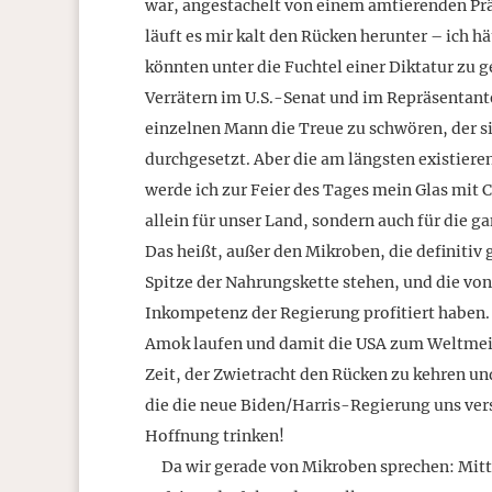
war, angestachelt von einem amtierenden Prä
läuft es mir kalt den Rücken herunter – ich h
könnten unter die Fuchtel einer Diktatur zu g
Verrätern im U.S.-Senat und im Repräsentant
einzelnen Mann die Treue zu schwören, der sic
durchgesetzt. Aber die am längsten existier
werde ich zur Feier des Tages mein Glas mit 
allein für unser Land, sondern auch für die 
Das heißt, außer den Mikroben, die definitiv 
Spitze der Nahrungskette stehen, und die vo
Inkompetenz der Regierung profitiert haben.
Amok laufen und damit die USA zum Weltmeis
Zeit, der Zwietracht den Rücken zu kehren u
die die neue Biden/Harris-Regierung uns versp
Hoffnung trinken!
Da wir gerade von Mikroben sprechen: Mitten