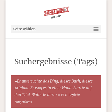
Seite wählen
Suchergebnisse (Tags)
»Er untersuchte das Ding, dieses Buch, dieses
Artefakt. Er wog es in einer Hand. Starrte auf
den Titel. Blätterte darin.«
(T.C. Boyle in
Zungenkuss
)