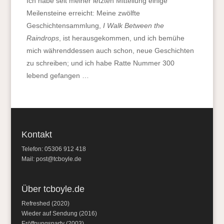
Ich habe seit meiner letzten Mitteilung einige
Meilensteine erreicht: Meine zwölfte
Geschichtensammlung,
I Walk Between the
Raindrops
, ist herausgekommen, und ich bemühe
mich währenddessen auch schon, neue Geschichten
zu schreiben; und ich habe Ratte Nummer 300
lebend gefangen …
Kontakt
Telefon: 05306 912 418
Mail:
post@tcboyle.de
Über tcboyle.de
Refreshed (2020)
Wieder auf Sendung (2016)
Eröffnungsparty (2003)