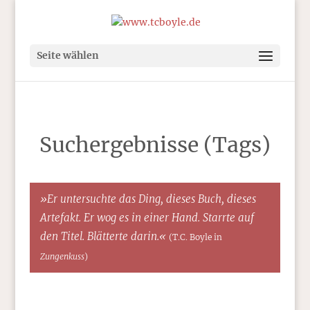
Seite wählen
Suchergebnisse (Tags)
»Er untersuchte das Ding, dieses Buch, dieses
Artefakt. Er wog es in einer Hand. Starrte auf
den Titel. Blätterte darin.«
(T.C. Boyle in
Zungenkuss
)