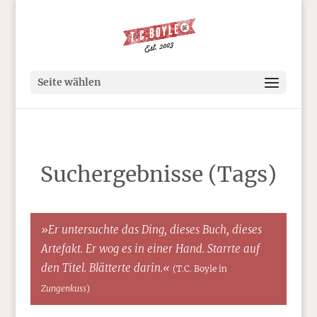
Seite wählen
Suchergebnisse (Tags)
»Er untersuchte das Ding, dieses Buch, dieses
Artefakt. Er wog es in einer Hand. Starrte auf
den Titel. Blätterte darin.«
(T.C. Boyle in
Zungenkuss
)