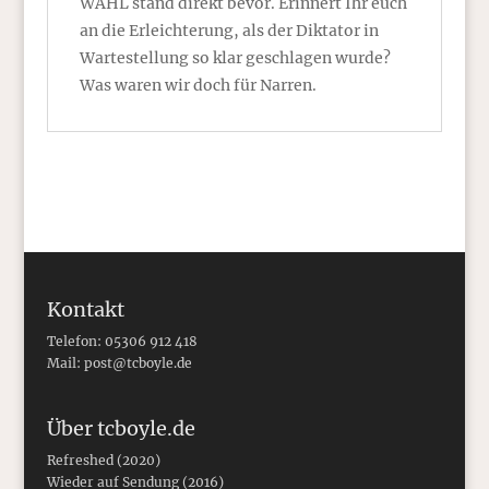
WAHL stand direkt bevor. Erinnert Ihr euch
an die Erleichterung, als der Diktator in
Wartestellung so klar geschlagen wurde?
Was waren wir doch für Narren.
Kontakt
Telefon: 05306 912 418
Mail:
post@tcboyle.de
Über tcboyle.de
Refreshed (2020)
Wieder auf Sendung (2016)