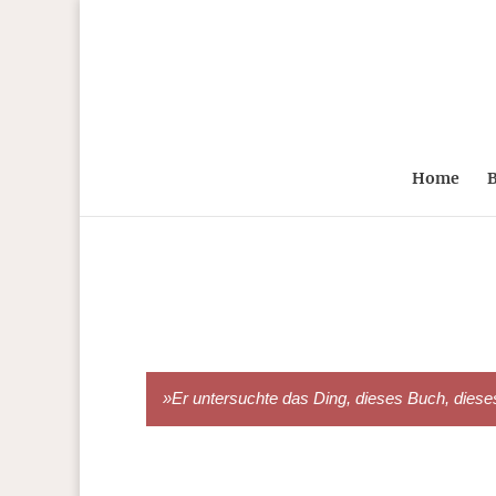
Home
B
»Er untersuchte das Ding, dieses Buch, dieses A