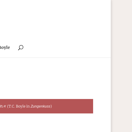
Boyle
in.«
(T.C. Boyle in
)
Zungenkuss