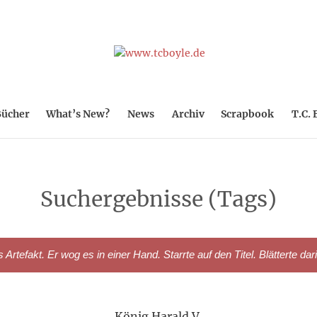
ücher
What’s New?
News
Archiv
Scrapbook
T.C. 
Suchergebnisse (Tags)
rtefakt. Er wog es in einer Hand. Starrte auf den Titel. Blätterte dar
König Harald V.