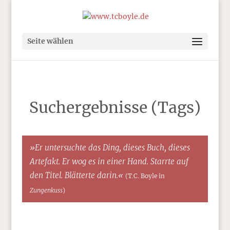
Seite wählen
Suchergebnisse (Tags)
»Er untersuchte das Ding, dieses Buch, dieses
Artefakt. Er wog es in einer Hand. Starrte auf
den Titel. Blätterte darin.«
(T.C. Boyle in
Zungenkuss
)