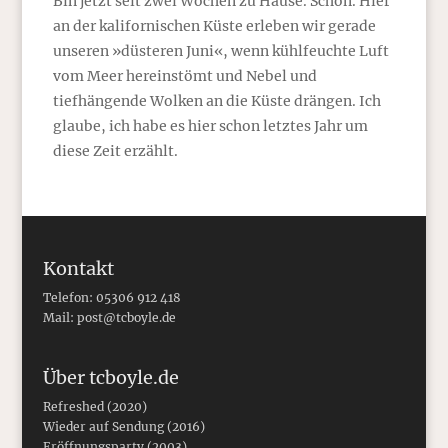
Bin jetzt seit zwei Wochen zu Hause. Schön. Hier
an der kalifornischen Küste erleben wir gerade
unseren »düsteren Juni«, wenn kühlfeuchte Luft
vom Meer hereinstömt und Nebel und
tiefhängende Wolken an die Küste drängen. Ich
glaube, ich habe es hier schon letztes Jahr um
diese Zeit erzählt.
Kontakt
Telefon: 05306 912 418
Mail:
post@tcboyle.de
Über tcboyle.de
Refreshed (2020)
Wieder auf Sendung (2016)
Eröffnungsparty (2003)