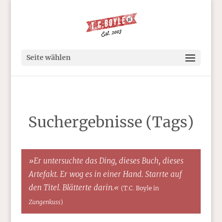
Seite wählen
Suchergebnisse (Tags)
»Er untersuchte das Ding, dieses Buch, dieses
Artefakt. Er wog es in einer Hand. Starrte auf
den Titel. Blätterte darin.«
(T.C. Boyle in
Zungenkuss
)