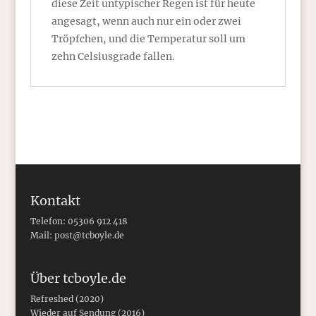
diese Zeit untypischer Regen ist für heute
angesagt, wenn auch nur ein oder zwei
Tröpfchen, und die Temperatur soll um
zehn Celsiusgrade fallen.
Kontakt
Telefon: 05306 912 418
Mail:
post@tcboyle.de
Über tcboyle.de
Refreshed (2020)
Wieder auf Sendung (2016)