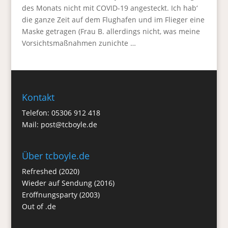
des Monats nicht mit COVID-19 angesteckt. Ich hab‘
die ganze Zeit auf dem Flughafen und im Flieger eine
Maske getragen (Frau B. allerdings nicht, was meine
Vorsichtsmaßnahmen zunichte …
Kontakt
Telefon: 05306 912 418
Mail:
post@tcboyle.de
Über tcboyle.de
Refreshed (2020)
Wieder auf Sendung (2016)
Eröffnungsparty (2003)
Out of .de