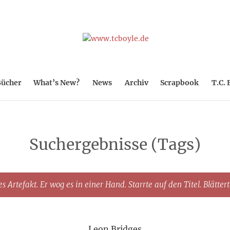
ücher
What’s New?
News
Archiv
Scrapbook
T.C. 
Suchergebnisse (Tags)
s Artefakt. Er wog es in einer Hand. Starrte auf den Titel. Blätter
Leon Bridges