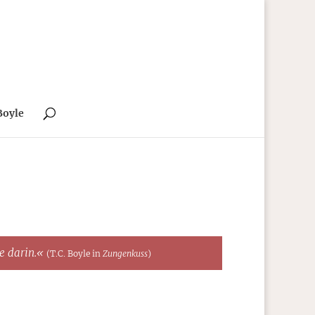
Boyle
te darin.«
(T.C. Boyle in
Zungenkuss
)