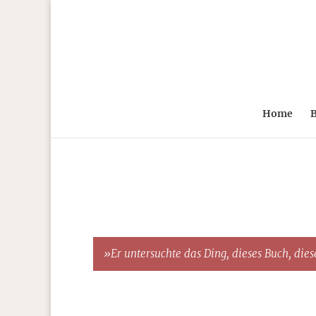
Home
B
»Er untersuchte das Ding, dieses Buch, diese