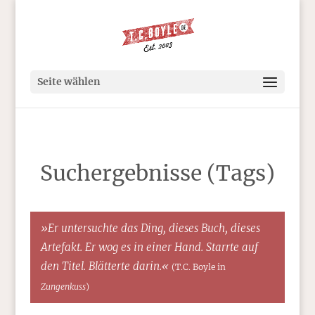
Seite wählen
Suchergebnisse (Tags)
»Er untersuchte das Ding, dieses Buch, dieses
Artefakt. Er wog es in einer Hand. Starrte auf
den Titel. Blätterte darin.«
(T.C. Boyle in
Zungenkuss
)