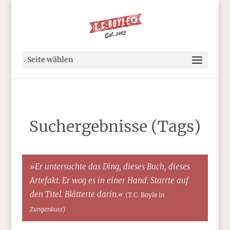
Seite wählen
Suchergebnisse (Tags)
»Er untersuchte das Ding, dieses Buch, dieses
Artefakt. Er wog es in einer Hand. Starrte auf
den Titel. Blätterte darin.«
(T.C. Boyle in
Zungenkuss
)