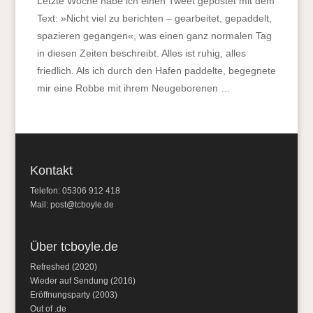
Letzte Woche habe ich einen Tweet gepostet mit dem
Text: »Nicht viel zu berichten – gearbeitet, gepaddelt,
spazieren gegangen«, was einen ganz normalen Tag
in diesen Zeiten beschreibt. Alles ist ruhig, alles
friedlich. Als ich durch den Hafen paddelte, begegnete
mir eine Robbe mit ihrem Neugeborenen …
Kontakt
Telefon: 05306 912 418
Mail:
post@tcboyle.de
Über tcboyle.de
Refreshed (2020)
Wieder auf Sendung (2016)
Eröffnungsparty (2003)
Out of .de