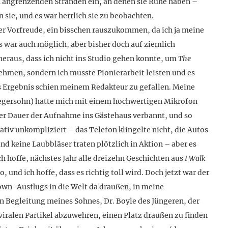
en angrenzenden Stränden ein, an denen sie Ruhe haben –
 sie, und es war herrlich sie zu beobachten.
er Vorfreude, ein bisschen rauszukommen, da ich ja meine
ar auch möglich, aber bisher doch auf ziemlich
 heraus, dass ich nicht ins Studio gehen konnte, um
The
hmen, sondern ich musste Pionierarbeit leisten und es
s Ergebnis schien meinem Redakteur zu gefallen. Meine
egersohn) hatte mich mit einem hochwertigen Mikrofon
er Dauer der Aufnahme ins Gästehaus verbannt, und so
ativ unkompliziert – das Telefon klingelte nicht, die Autos
d keine Laubbläser traten plötzlich in Aktion – aber es
h hoffe, nächstes Jahr alle dreizehn Geschichten aus
I Walk
und ich hoffe, dass es richtig toll wird. Doch jetzt war der
n-Ausflugs in die Welt da draußen, in meine
in Begleitung meines Sohnes, Dr. Boyle des Jüngeren, der
iralen Partikel abzuwehren, einen Platz draußen zu finden