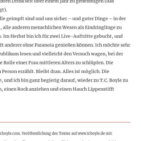
xten Drink seit über einem Jahr zu genehmigen (das
gt).
lle geimpft sind und uns sicher – und guter Dinge – in der
tt, alle anderen menschlichen Wesen als Eindringlinge zu
. Im Herbst bin ich für zwei Live-Auftritte gebucht, und
haft anderer ohne Paranoia genießen können. Ich möchte sehr
ublikum lesen und vielleicht den Versuch wagen, bei der
e Rolle einer Frau mittleren Alters zu schlüpfen. Die
 Person erzählt. Bleibt dran. Alles ist möglich. Die
 und ich bin ganz begierig darauf, wieder zu T.C. Boyle zu
n, einen Rock anziehen und einen Hauch Lippenstifft
tcboyle.com. Veröffentlichung des Textes auf www.tcboyle.de mit