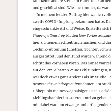
fällt keine andere Stelle im Hafen oder an d
und geschützt sind. Wie auch immer, da waren
In meinem letzten Beitrag hier war ich voll
zweite COVID-Impfung bekommen hatte. Das w
eingeschränkte Art und Weise. Es stellte sich
Shape of a Teardrop
für den
New Yorker
aufzune
hier an meinem Schreibtisch machen, und da
Technik-Abteilung (Ehefrau, Tochter, Schwi
ausgestattet, und der Hund wurde während d
schritt das Vorhaben voran. Das Ganze war rel
auf der Straße hatten keine Fehlzündungen, un
war doch etwas ganz Anderes als im Studio. Ic
Between the Raindrops
aufzunehmen, im Studio, 
Höhepunkt meines waghalsigen Post-Lockdow
Lieblingsbar hier im Unteren Dorf zu gehen, 
mit dabei war, um etwaige umherfliegenden v