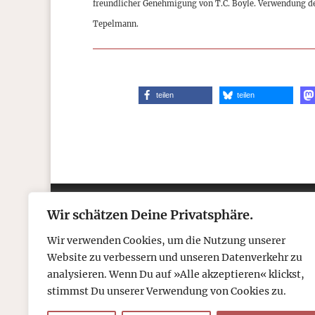
freundlicher Genehmigung von T.C. Boyle. Verwendung d
Tepelmann.
teilen
teilen
Wir schätzen Deine Privatsphäre.
Kontakt
Über
Wir verwenden Cookies, um die Nutzung unserer
Telefon: 05306 912 418
Refr
Website zu verbessern und unseren Datenverkehr zu
Mail:
post@tcboyle.de
Wied
analysieren. Wenn Du auf »Alle akzeptieren« klickst,
Eröf
stimmst Du unserer Verwendung von Cookies zu.
Out o