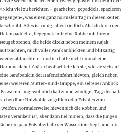
Letzte Woche habe ich einen Tweet gepostet mit dem Text:
»Nicht viel zu berichten – gearbeitet, gepaddelt, spazieren
gegangen«, was einen ganz normalen Tag in diesen Zeiten
beschreibt. Alles ist ruhig, alles friedlich. Als ich durch den
Hafen paddelte, begegnete mir eine Robbe mit ihrem
Neugeborenen, die beide direkt neben meinem Kajak
auftauchten, mich voller Panik anblickten und blitzartig
wieder abtauchten – und ich hatte nicht einmal eine
Harpune dabei. Später beobachtete ich sie, wie sie sich auf
eine Sandbank in der Hafeneinfahrt hievten, gleich neben
einer weiteren Mutter-Kind-Gruppe, ein seltener Anblick
 Es war ein ungewöhnlich kalter und windiger Tag, deshalb
tchen über Holzkohle zu grillen oder Frisbies zum
 werfen. Normalerweise hieven sich die Robben und
fen verankert ist, aber dann fiel mir ein, dass die Jungen
 Fläche ein paar Fuß oberhalb der Wasserlinie liegt, und mir