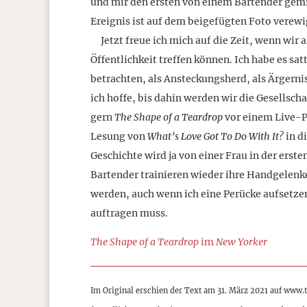
und mir den ersten von einem Bartender gemi
Ereignis ist auf dem beigefügten Foto verewi
Jetzt freue ich mich auf die Zeit, wenn wir a
Öffentlichkeit treffen können. Ich habe es sa
betrachten, als Ansteckungsherd, als Ärgernis
ich hoffe, bis dahin werden wir die Gesellsc
gern
The Shape of a Teardrop
vor einem Live-P
Lesung von
What’s Love Got To Do With It?
in di
Geschichte wird ja von einer Frau in der ersten
Bartender trainieren wieder ihre Handgelenke,
werden, auch wenn ich eine Perücke aufsetze
auftragen muss.
The Shape of a Teardrop
im
New Yorker
Im Original erschien der Text am 31. März 2021 auf www.