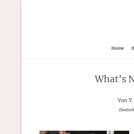
Home
B
What’s N
Von T.
Deutsch